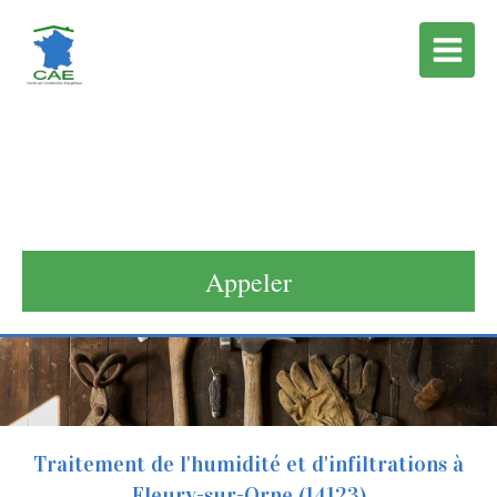
Centre de l'Amélioration
Enérgétique
Technicien à Verson
Appeler
Traitement de l'humidité et d'infiltrations à
Fleury-sur-Orne (14123)