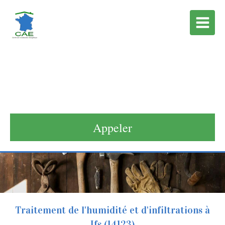
Centre de l'Amélioration
Enérgétique
Technicien à Verson
Appeler
Traitement de l'humidité et d'infiltrations à
Ifs (14123)