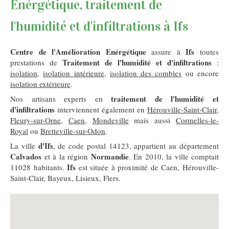
Enérgétique, traitement de
l'humidité et d'infiltrations à Ifs
Centre de l'Amélioration Enérgétique
Ifs
assure à
toutes
Traitement de l'humidité et d'infiltrations
prestations de
:
isolation
,
isolation intérieure
,
isolation des combles
ou encore
isolation extérieure
.
traitement de l'humidité et
Nos artisans experts en
d'infiltrations
interviennent également en
Hérouville-Saint-Clair
,
Fleury-sur-Orne
,
Caen
,
Mondeville
mais aussi
Cormelles-le-
Royal
ou
Bretteville-sur-Odon
.
d'Ifs
La ville
, de code postal 14123, appartient au département
Calvados
Normandie
et à la région
. En 2010, la ville comptait
Ifs
11028 habitants.
est située à proximité de Caen, Hérouville-
Saint-Clair, Bayeux, Lisieux, Flers.